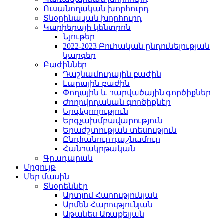
Ուսանողական խորհուրդ
Տնօրինական խորհուրդ
Կարիերայի կենտրոն
Նյութեր
2022-2023 Բուհական ընդունելության
կարգեր
Բաժիններ
Դաշնամուրային բաժին
Լարային բաժին
Փողային և հարվածային գործիքներ
Ժողովրդական գործիքներ
Երգեցողություն
Երգչախմբավարություն
Երաժշտության տեսություն
Ընդհանուր դաշնամուր
Հանրակրթական
Գրադարան
Մրցույթ
Մեր մասին
Տնօրեններ
Արտյոմ Հարությունյան
Արմեն Հարությունյան
Աթանես Առաքելյան