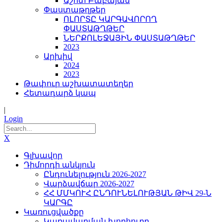
Աշոտ Բաբայան
Փաստաթղթեր
ՈԼՈՐՏԸ ԿԱՐԳԱՎՈՐՈՂ
ՓԱՍՏԱԹՂԹԵՐ
ՆԵՐՔՈԼԵՋԱՅԻՆ ՓԱՍՏԱԹՂԹԵՐ
2023
Արխիվ
2024
2023
Թափուր աշխատատեղեր
Հետադարձ կապ
|
Login
X
Գլխավոր
Դիմորդի անկյուն
Ընդունելություն 2026-2027
Վարձավճար 2026-2027
ՀՀ ՄՄԿՈՒՀ ԸՆԴՈՒՆԵԼՈՒԹՅԱՆ ԹԻՎ 29-Ն
ԿԱՐԳԸ
Կառուցվածքը
Կառավարման խորհուրդ