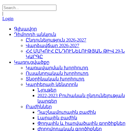
|
Login
Գլխավոր
Դիմորդի անկյուն
Ընդունելություն 2026-2027
Վարձավճար 2026-2027
ՀՀ ՄՄԿՈՒՀ ԸՆԴՈՒՆԵԼՈՒԹՅԱՆ ԹԻՎ 29-Ն
ԿԱՐԳԸ
Կառուցվածքը
Կառավարման խորհուրդ
Ուսանողական խորհուրդ
Տնօրինական խորհուրդ
Կարիերայի կենտրոն
Նյութեր
2022-2023 Բուհական ընդունելության
կարգեր
Բաժիններ
Դաշնամուրային բաժին
Լարային բաժին
Փողային և հարվածային գործիքներ
Ժողովրդական գործիքներ