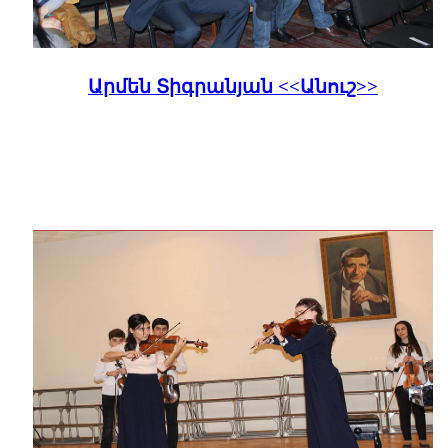
Արմեն Տիգրանյան <<Անուշ>>