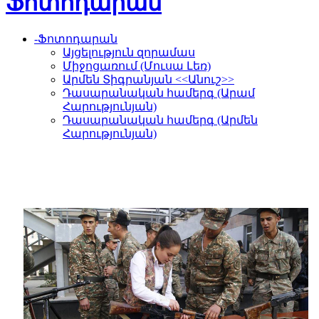
Ֆոտոդարան
-
Ֆոտոդարան
Այցելություն զորամաս
Միջոցառում (Մուսա Լեռ)
Արմեն Տիգրանյան <<Անուշ>>
Դասարանական համերգ (Արամ
Հարությունյան)
Դասարանական համերգ (Արմեն
Հարությունյան)