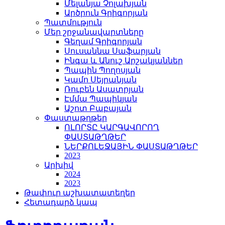
Մելանյա Չոլախյան
Արծրուն Գրիգորյան
Պատմություն
Մեր շրջանավարտները
Գեղամ Գրիգորյան
Սուսաննա Սաֆարյան
Ինգա և Անուշ Արշակյաններ
Պապին Պողոսյան
Կամո Սեյրանյան
Ռուբեն Ասատրյան
Էմմա Պապիկյան
Աշոտ Բաբայան
Փաստաթղթեր
ՈԼՈՐՏԸ ԿԱՐԳԱՎՈՐՈՂ
ՓԱՍՏԱԹՂԹԵՐ
ՆԵՐՔՈԼԵՋԱՅԻՆ ՓԱՍՏԱԹՂԹԵՐ
2023
Արխիվ
2024
2023
Թափուր աշխատատեղեր
Հետադարձ կապ