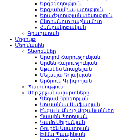
Երգեցողություն
Երգչախմբավարություն
Երաժշտության տեսություն
Ընդհանուր դաշնամուր
Հանրակրթական
Գրադարան
Մրցույթ
Մեր մասին
Տնօրեններ
Արտյոմ Հարությունյան
Արմեն Հարությունյան
Աթանես Առաքելյան
Մելանյա Չոլախյան
Արծրուն Գրիգորյան
Պատմություն
Մեր շրջանավարտները
Գեղամ Գրիգորյան
Սուսաննա Սաֆարյան
Ինգա և Անուշ Արշակյաններ
Պապին Պողոսյան
Կամո Սեյրանյան
Ռուբեն Ասատրյան
Էմմա Պապիկյան