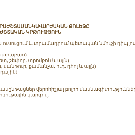
ԵՐԱԺՇՏԱՄԱՆԿԱՎԱՐԺԱԿԱՆ ՔՈԼԵՋԸ
ԱԺՇՏԱԿԱՆ ԿՐԹՈՒԹՅՈՒՆ
 ուսուցում և տրամադրում պետական նմուշի դիպլո
կոնտրաբաս)
տ, շեփոր, տրոմբոն և այլն)
, սանթուր, քամանչա, ուդ, դհոլ և այլն)
դային)
սընթացներ վերոհիշյալ բոլոր մասնագիտություններ
մրցութային կարգով.