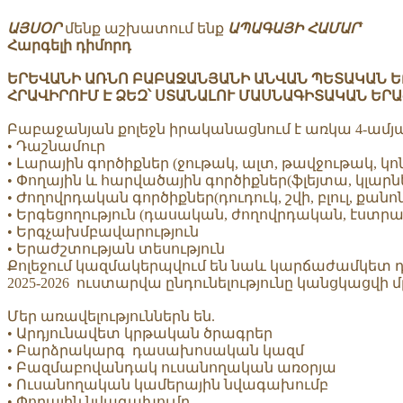
ԱՅՍՕՐ
մենք աշխատում ենք
ԱՊԱԳԱՅԻ ՀԱՄԱՐ
՝
Հարգելի դիմորդ
ԵՐԵՎԱՆԻ ԱՌՆՈ ԲԱԲԱՋԱՆՅԱՆԻ ԱՆՎԱՆ ՊԵՏԱԿԱՆ 
ՀՐԱՎԻՐՈՒՄ Է ՁԵԶ՝ ՍՏԱՆԱԼՈՒ ՄԱՍՆԱԳԻՏԱԿԱՆ ԵՐ
Բաբաջանյան քոլեջն իրականացնում է առկա 4-ամյա
•
Դաշնամուր
•
Լարային գործիքներ (ջութակ, ալտ, թավջութակ, 
•
Փողային և հարվածային գործիքներ(ֆլեյտա, կլարնե
•
Ժողովրդական գործիքներ(դուդուկ, շվի, բլուլ, քանոն
•
Երգեցողություն (դասական, ժողովրդական, էստրա
•
Երգչախմբավարություն
•
Երաժշտության տեսություն
Քոլեջում կազմակերպվում են նաև կարճաժամկետ դա
2025-2026 ուստարվա ընդունելությունը կանցկացվի 
Մեր առավելություններն են.
•
Արդյունավետ կրթական ծրագրեր
•
Բարձրակարգ դասախոսական կազմ
•
Բազմաբովանդակ ուսանողական առօրյա
•
Ուսանողական կամերային նվագախումբ
•
Փողային նվագախումբ