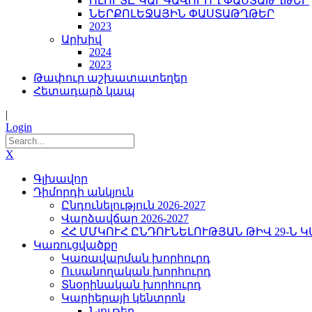
ՈԼՈՐՏԸ ԿԱՐԳԱՎՈՐՈՂ ՓԱՍՏԱԹՂԹԵՐ
ՆԵՐՔՈԼԵՋԱՅԻՆ ՓԱՍՏԱԹՂԹԵՐ
2023
Արխիվ
2024
2023
Թափուր աշխատատեղեր
Հետադարձ կապ
|
Login
X
Գլխավոր
Դիմորդի անկյուն
Ընդունելություն 2026-2027
Վարձավճար 2026-2027
ՀՀ ՄՄԿՈՒՀ ԸՆԴՈՒՆԵԼՈՒԹՅԱՆ ԹԻՎ 29-Ն 
Կառուցվածքը
Կառավարման խորհուրդ
Ուսանողական խորհուրդ
Տնօրինական խորհուրդ
Կարիերայի կենտրոն
Նյութեր