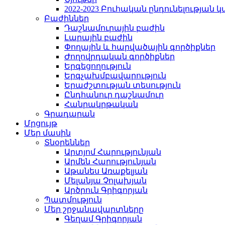
2022-2023 Բուհական ընդունելության 
Բաժիններ
Դաշնամուրային բաժին
Լարային բաժին
Փողային և հարվածային գործիքներ
Ժողովրդական գործիքներ
Երգեցողություն
Երգչախմբավարություն
Երաժշտության տեսություն
Ընդհանուր դաշնամուր
Հանրակրթական
Գրադարան
Մրցույթ
Մեր մասին
Տնօրեններ
Արտյոմ Հարությունյան
Արմեն Հարությունյան
Աթանես Առաքելյան
Մելանյա Չոլախյան
Արծրուն Գրիգորյան
Պատմություն
Մեր շրջանավարտները
Գեղամ Գրիգորյան