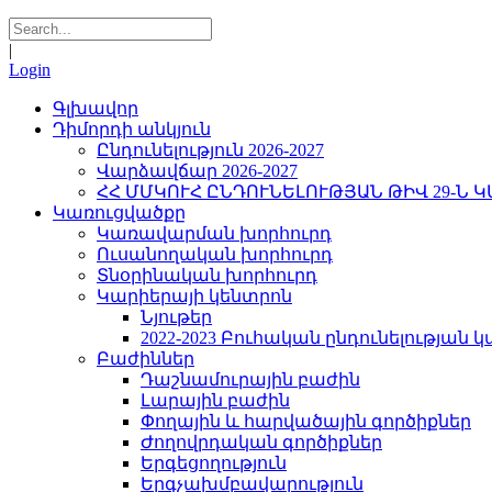
|
Login
Գլխավոր
Դիմորդի անկյուն
Ընդունելություն 2026-2027
Վարձավճար 2026-2027
ՀՀ ՄՄԿՈՒՀ ԸՆԴՈՒՆԵԼՈՒԹՅԱՆ ԹԻՎ 29-Ն 
Կառուցվածքը
Կառավարման խորհուրդ
Ուսանողական խորհուրդ
Տնօրինական խորհուրդ
Կարիերայի կենտրոն
Նյութեր
2022-2023 Բուհական ընդունելության 
Բաժիններ
Դաշնամուրային բաժին
Լարային բաժին
Փողային և հարվածային գործիքներ
Ժողովրդական գործիքներ
Երգեցողություն
Երգչախմբավարություն