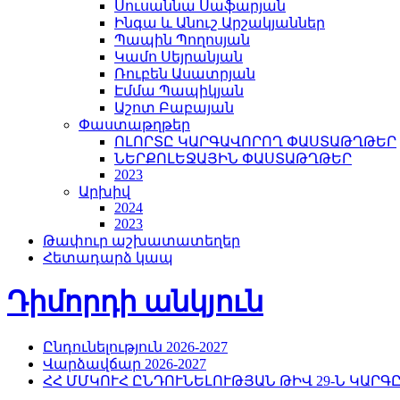
Սուսաննա Սաֆարյան
Ինգա և Անուշ Արշակյաններ
Պապին Պողոսյան
Կամո Սեյրանյան
Ռուբեն Ասատրյան
Էմմա Պապիկյան
Աշոտ Բաբայան
Փաստաթղթեր
ՈԼՈՐՏԸ ԿԱՐԳԱՎՈՐՈՂ ՓԱՍՏԱԹՂԹԵՐ
ՆԵՐՔՈԼԵՋԱՅԻՆ ՓԱՍՏԱԹՂԹԵՐ
2023
Արխիվ
2024
2023
Թափուր աշխատատեղեր
Հետադարձ կապ
Դիմորդի անկյուն
Ընդունելություն 2026-2027
Վարձավճար 2026-2027
ՀՀ ՄՄԿՈՒՀ ԸՆԴՈՒՆԵԼՈՒԹՅԱՆ ԹԻՎ 29-Ն ԿԱՐԳ