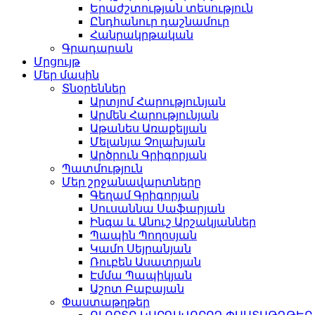
Երաժշտության տեսություն
Ընդհանուր դաշնամուր
Հանրակրթական
Գրադարան
Մրցույթ
Մեր մասին
Տնօրեններ
Արտյոմ Հարությունյան
Արմեն Հարությունյան
Աթանես Առաքելյան
Մելանյա Չոլախյան
Արծրուն Գրիգորյան
Պատմություն
Մեր շրջանավարտները
Գեղամ Գրիգորյան
Սուսաննա Սաֆարյան
Ինգա և Անուշ Արշակյաններ
Պապին Պողոսյան
Կամո Սեյրանյան
Ռուբեն Ասատրյան
Էմմա Պապիկյան
Աշոտ Բաբայան
Փաստաթղթեր