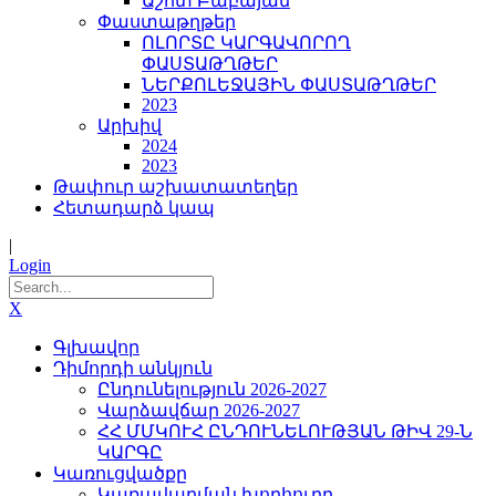
Աշոտ Բաբայան
Փաստաթղթեր
ՈԼՈՐՏԸ ԿԱՐԳԱՎՈՐՈՂ
ՓԱՍՏԱԹՂԹԵՐ
ՆԵՐՔՈԼԵՋԱՅԻՆ ՓԱՍՏԱԹՂԹԵՐ
2023
Արխիվ
2024
2023
Թափուր աշխատատեղեր
Հետադարձ կապ
|
Login
X
Գլխավոր
Դիմորդի անկյուն
Ընդունելություն 2026-2027
Վարձավճար 2026-2027
ՀՀ ՄՄԿՈՒՀ ԸՆԴՈՒՆԵԼՈՒԹՅԱՆ ԹԻՎ 29-Ն
ԿԱՐԳԸ
Կառուցվածքը
Կառավարման խորհուրդ