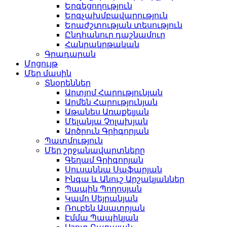
Երգեցողություն
Երգչախմբավարություն
Երաժշտության տեսություն
Ընդհանուր դաշնամուր
Հանրակրթական
Գրադարան
Մրցույթ
Մեր մասին
Տնօրեններ
Արտյոմ Հարությունյան
Արմեն Հարությունյան
Աթանես Առաքելյան
Մելանյա Չոլախյան
Արծրուն Գրիգորյան
Պատմություն
Մեր շրջանավարտները
Գեղամ Գրիգորյան
Սուսաննա Սաֆարյան
Ինգա և Անուշ Արշակյաններ
Պապին Պողոսյան
Կամո Սեյրանյան
Ռուբեն Ասատրյան
Էմմա Պապիկյան