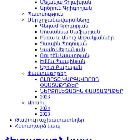
Մելանյա Չոլախյան
Արծրուն Գրիգորյան
Պատմություն
Մեր շրջանավարտները
Գեղամ Գրիգորյան
Սուսաննա Սաֆարյան
Ինգա և Անուշ Արշակյաններ
Պապին Պողոսյան
Կամո Սեյրանյան
Ռուբեն Ասատրյան
Էմմա Պապիկյան
Աշոտ Բաբայան
Փաստաթղթեր
ՈԼՈՐՏԸ ԿԱՐԳԱՎՈՐՈՂ
ՓԱՍՏԱԹՂԹԵՐ
ՆԵՐՔՈԼԵՋԱՅԻՆ ՓԱՍՏԱԹՂԹԵՐ
2023
Արխիվ
2024
2023
Թափուր աշխատատեղեր
Հետադարձ կապ