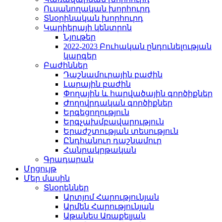
Ուսանողական խորհուրդ
Տնօրինական խորհուրդ
Կարիերայի կենտրոն
Նյութեր
2022-2023 Բուհական ընդունելության
կարգեր
Բաժիններ
Դաշնամուրային բաժին
Լարային բաժին
Փողային և հարվածային գործիքներ
Ժողովրդական գործիքներ
Երգեցողություն
Երգչախմբավարություն
Երաժշտության տեսություն
Ընդհանուր դաշնամուր
Հանրակրթական
Գրադարան
Մրցույթ
Մեր մասին
Տնօրեններ
Արտյոմ Հարությունյան
Արմեն Հարությունյան
Աթանես Առաքելյան