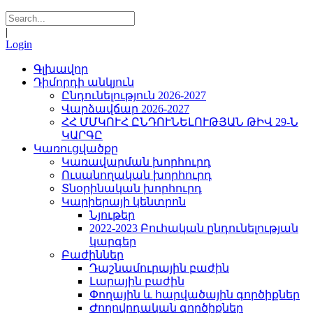
|
Login
Գլխավոր
Դիմորդի անկյուն
Ընդունելություն 2026-2027
Վարձավճար 2026-2027
ՀՀ ՄՄԿՈՒՀ ԸՆԴՈՒՆԵԼՈՒԹՅԱՆ ԹԻՎ 29-Ն
ԿԱՐԳԸ
Կառուցվածքը
Կառավարման խորհուրդ
Ուսանողական խորհուրդ
Տնօրինական խորհուրդ
Կարիերայի կենտրոն
Նյութեր
2022-2023 Բուհական ընդունելության
կարգեր
Բաժիններ
Դաշնամուրային բաժին
Լարային բաժին
Փողային և հարվածային գործիքներ
Ժողովրդական գործիքներ