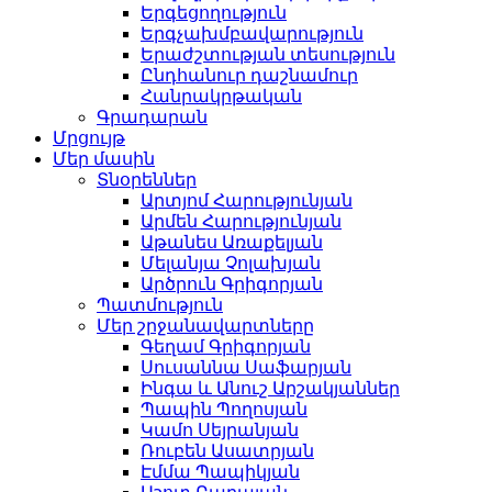
Երգեցողություն
Երգչախմբավարություն
Երաժշտության տեսություն
Ընդհանուր դաշնամուր
Հանրակրթական
Գրադարան
Մրցույթ
Մեր մասին
Տնօրեններ
Արտյոմ Հարությունյան
Արմեն Հարությունյան
Աթանես Առաքելյան
Մելանյա Չոլախյան
Արծրուն Գրիգորյան
Պատմություն
Մեր շրջանավարտները
Գեղամ Գրիգորյան
Սուսաննա Սաֆարյան
Ինգա և Անուշ Արշակյաններ
Պապին Պողոսյան
Կամո Սեյրանյան
Ռուբեն Ասատրյան
Էմմա Պապիկյան