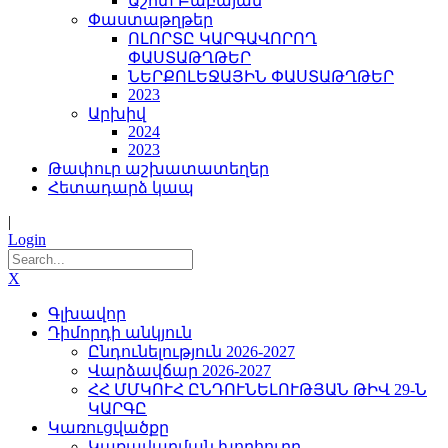
Աշոտ Բաբայան
Փաստաթղթեր
ՈԼՈՐՏԸ ԿԱՐԳԱՎՈՐՈՂ
ՓԱՍՏԱԹՂԹԵՐ
ՆԵՐՔՈԼԵՋԱՅԻՆ ՓԱՍՏԱԹՂԹԵՐ
2023
Արխիվ
2024
2023
Թափուր աշխատատեղեր
Հետադարձ կապ
|
Login
X
Գլխավոր
Դիմորդի անկյուն
Ընդունելություն 2026-2027
Վարձավճար 2026-2027
ՀՀ ՄՄԿՈՒՀ ԸՆԴՈՒՆԵԼՈՒԹՅԱՆ ԹԻՎ 29-Ն
ԿԱՐԳԸ
Կառուցվածքը
Կառավարման խորհուրդ