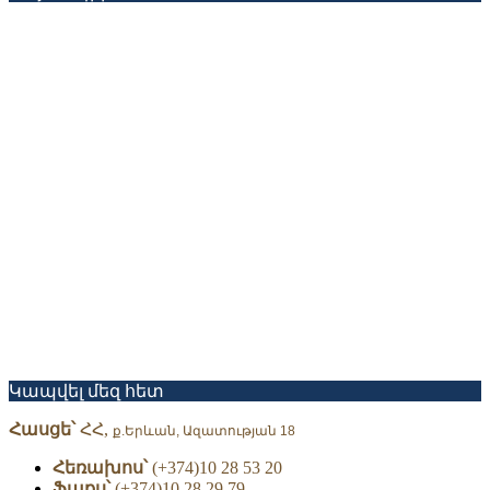
Կապվել մեզ հետ
փողային գործ․
Հասցե՝
ՀՀ,
ք.Երևան, Ազատության 18
Հեռախոս՝
(+374)10 28 53 20
Ֆաքս՝
(+374)10 28 29 79