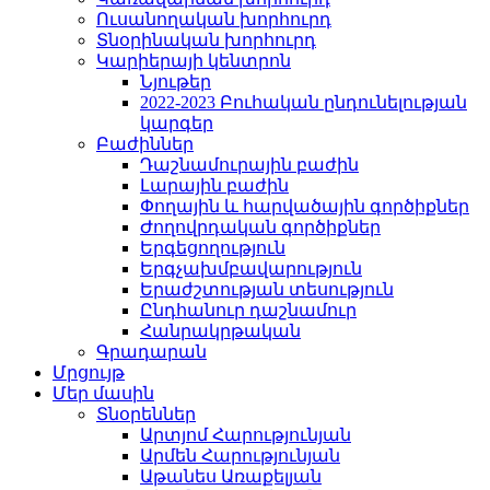
Ուսանողական խորհուրդ
Տնօրինական խորհուրդ
Կարիերայի կենտրոն
Նյութեր
2022-2023 Բուհական ընդունելության
կարգեր
Բաժիններ
Դաշնամուրային բաժին
Լարային բաժին
Փողային և հարվածային գործիքներ
Ժողովրդական գործիքներ
Երգեցողություն
Երգչախմբավարություն
Երաժշտության տեսություն
Ընդհանուր դաշնամուր
Հանրակրթական
Գրադարան
Մրցույթ
Մեր մասին
Տնօրեններ
Արտյոմ Հարությունյան
Արմեն Հարությունյան
Աթանես Առաքելյան