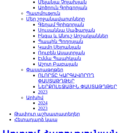
Մելանյա Չոլախյան
Արծրուն Գրիգորյան
Պատմություն
Մեր շրջանավարտները
Գեղամ Գրիգորյան
Սուսաննա Սաֆարյան
Ինգա և Անուշ Արշակյաններ
Պապին Պողոսյան
Կամո Սեյրանյան
Ռուբեն Ասատրյան
Էմմա Պապիկյան
Աշոտ Բաբայան
Փաստաթղթեր
ՈԼՈՐՏԸ ԿԱՐԳԱՎՈՐՈՂ
ՓԱՍՏԱԹՂԹԵՐ
ՆԵՐՔՈԼԵՋԱՅԻՆ ՓԱՍՏԱԹՂԹԵՐ
2023
Արխիվ
2024
2023
Թափուր աշխատատեղեր
Հետադարձ կապ