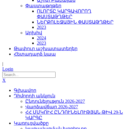
Աշոտ Բաբայան
Փաստաթղթեր
ՈԼՈՐՏԸ ԿԱՐԳԱՎՈՐՈՂ
ՓԱՍՏԱԹՂԹԵՐ
ՆԵՐՔՈԼԵՋԱՅԻՆ ՓԱՍՏԱԹՂԹԵՐ
2023
Արխիվ
2024
2023
Թափուր աշխատատեղեր
Հետադարձ կապ
|
Login
X
Գլխավոր
Դիմորդի անկյուն
Ընդունելություն 2026-2027
Վարձավճար 2026-2027
ՀՀ ՄՄԿՈՒՀ ԸՆԴՈՒՆԵԼՈՒԹՅԱՆ ԹԻՎ 29-Ն
ԿԱՐԳԸ
Կառուցվածքը
Կառավարման խորհուրդ