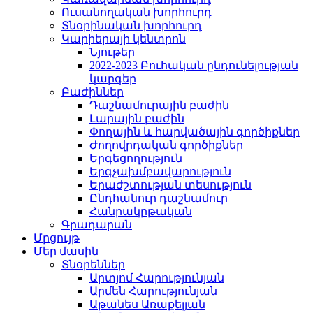
Ուսանողական խորհուրդ
Տնօրինական խորհուրդ
Կարիերայի կենտրոն
Նյութեր
2022-2023 Բուհական ընդունելության
կարգեր
Բաժիններ
Դաշնամուրային բաժին
Լարային բաժին
Փողային և հարվածային գործիքներ
Ժողովրդական գործիքներ
Երգեցողություն
Երգչախմբավարություն
Երաժշտության տեսություն
Ընդհանուր դաշնամուր
Հանրակրթական
Գրադարան
Մրցույթ
Մեր մասին
Տնօրեններ
Արտյոմ Հարությունյան
Արմեն Հարությունյան
Աթանես Առաքելյան