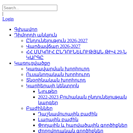
|
Login
Գլխավոր
Դիմորդի անկյուն
Ընդունելություն 2026-2027
Վարձավճար 2026-2027
ՀՀ ՄՄԿՈՒՀ ԸՆԴՈՒՆԵԼՈՒԹՅԱՆ ԹԻՎ 29-Ն
ԿԱՐԳԸ
Կառուցվածքը
Կառավարման խորհուրդ
Ուսանողական խորհուրդ
Տնօրինական խորհուրդ
Կարիերայի կենտրոն
Նյութեր
2022-2023 Բուհական ընդունելության
կարգեր
Բաժիններ
Դաշնամուրային բաժին
Լարային բաժին
Փողային և հարվածային գործիքներ
Ժողովրդական գործիքներ