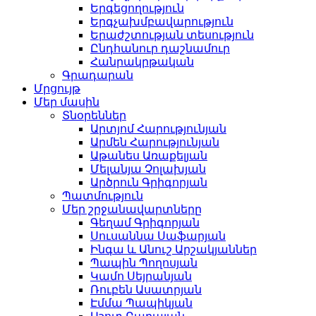
Երգեցողություն
Երգչախմբավարություն
Երաժշտության տեսություն
Ընդհանուր դաշնամուր
Հանրակրթական
Գրադարան
Մրցույթ
Մեր մասին
Տնօրեններ
Արտյոմ Հարությունյան
Արմեն Հարությունյան
Աթանես Առաքելյան
Մելանյա Չոլախյան
Արծրուն Գրիգորյան
Պատմություն
Մեր շրջանավարտները
Գեղամ Գրիգորյան
Սուսաննա Սաֆարյան
Ինգա և Անուշ Արշակյաններ
Պապին Պողոսյան
Կամո Սեյրանյան
Ռուբեն Ասատրյան
Էմմա Պապիկյան