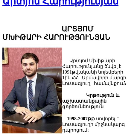
Արտյոմ Հարությունյան
ԱՐՏՅՈՄ
ՄԽԻԹԱՐԻ ՀԱՐՈՒԹՅՈՒՆՅԱՆ
Արտյոմ Մխիթարի
Հարությունյանը ծնվել է
1991թվականի նոյեմբերի
1ին ՀՀ Արմավիրի մարզի
Լուսագյուղ համայնքում։
Կրթություն և
աշխատանքային
գործունեություն
1998-2007թթ
սովորել է
Լուսագյուղի միջնակարգ
դպրոցում։